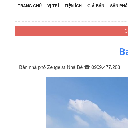
TRANG CHỦ
VỊ TRÍ
TIỆN ÍCH
GIÁ BÁN
SẢN PH
B
Bán nhà phố Zeitgeist Nhà Bè ☎ 0909.477.288