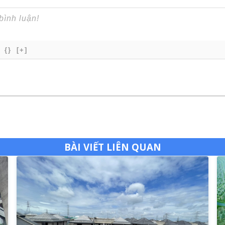
{}
[+]
BÀI VIẾT LIÊN QUAN