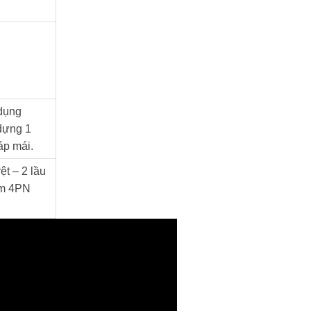
 dụng
dựng 1
 áp mái.
ệt – 2 lầu
ồm 4PN