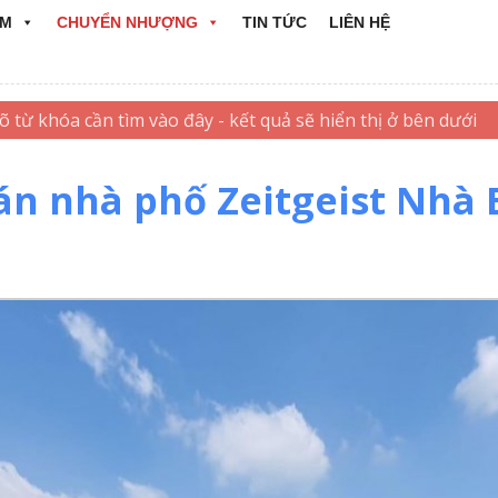
ẨM
CHUYỂN NHƯỢNG
TIN TỨC
LIÊN HỆ
án nhà phố Zeitgeist Nhà 