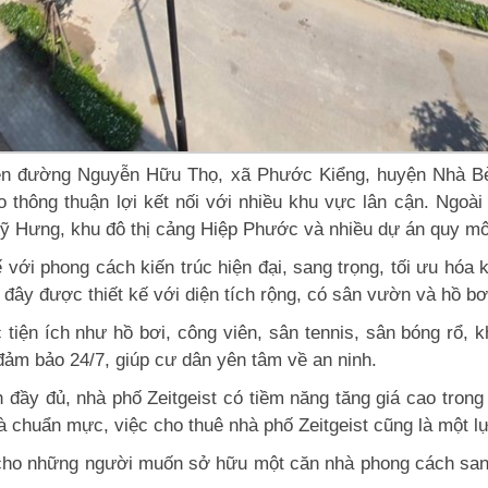
 tiền đường Nguyễn Hữu Thọ, xã Phước Kiểng, huyện Nhà B
o thông thuận lợi kết nối với nhiều khu vực lân cận. Ngoài
 Mỹ Hưng, khu đô thị cảng Hiệp Phước và nhiều dự án quy mô
 với phong cách kiến trúc hiện đại, sang trọng, tối ưu hóa 
 đây được thiết kế với diện tích rộng, có sân vườn và hồ bơi
 tiện ích như hồ bơi, công viên, sân tennis, sân bóng rổ,
 đảm bảo 24/7, giúp cư dân yên tâm về an ninh.
ch đầy đủ, nhà phố Zeitgeist có tiềm năng tăng giá cao tron
và chuẩn mực, việc cho thuê nhà phố Zeitgeist cũng là một l
ho những người muốn sở hữu một căn nhà phong cách sang trọ