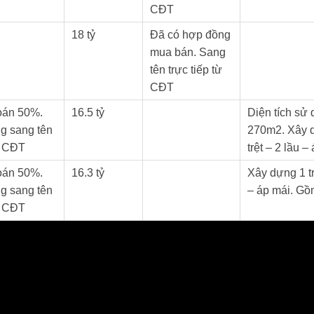
CĐT
18 tỷ
Đã có hợp đồng
mua bán. Sang
tên trực tiếp từ
CĐT
oán 50%.
16.5 tỷ
Diện tích sử
g sang tên
270m2. Xây 
từ CĐT
trệt – 2 lầu –
oán 50%.
16.3 tỷ
Xây dựng 1 tr
g sang tên
– áp mái. G
từ CĐT