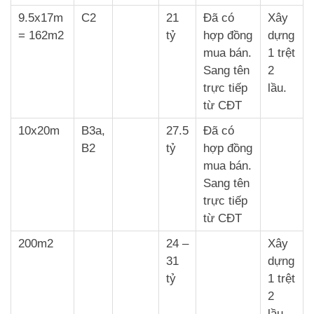
9.5x17m
C2
21
Đã có
Xây
= 162m2
tỷ
hợp đồng
dựng
mua bán.
1 trệt
Sang tên
2
trực tiếp
lầu.
từ CĐT
10x20m
B3a,
27.5
Đã có
B2
tỷ
hợp đồng
mua bán.
Sang tên
trực tiếp
từ CĐT
200m2
24 –
Xây
31
dựng
tỷ
1 trệt
2
lầu.