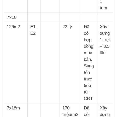
1
tum
7×18
126m2
E1,
22 tỷ
Đã
Xây
E2
có
dựng
hợp
1 trệt
đồng
– 3.5
mua
lầu
bán.
Sang
tên
trực
tiếp
từ
CĐT
7x18m
170
Đã
Xây
triệu/m2
có
dựng