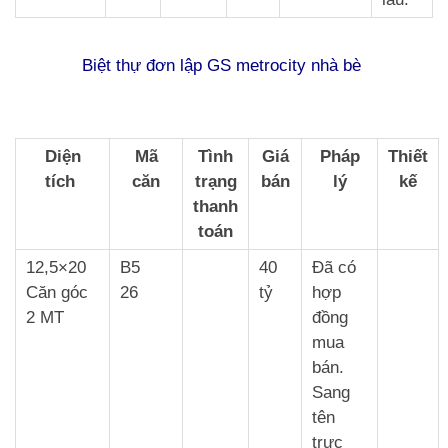
Biệt thự đơn lập GS metrocity nhà bè
Diện
Mã
Tình
Giá
Pháp
Thiết
tích
căn
trạng
bán
lý
kế
thanh
toán
12,5×20
B5
40
Đã có
Căn góc
26
tỷ
hợp
2 MT
đồng
mua
bán.
Sang
tên
trực