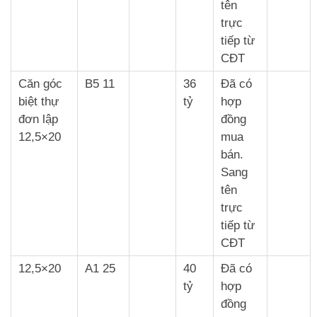
tên
trực
tiếp từ
CĐT
Căn góc
B5 11
36
Đã có
biệt thự
tỷ
hợp
đơn lập
đồng
12,5×20
mua
bán.
Sang
tên
trực
tiếp từ
CĐT
12,5×20
A1 25
40
Đã có
tỷ
hợp
đồng