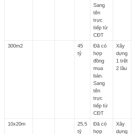
Sang
tên
trực
tiếp từ
CĐT
300m2
45
Đã có
Xây
tỷ
hợp
dựng
đồng
1 trệt
mua
2 lầu
bán.
Sang
tên
trực
tiếp từ
CĐT
10x20m
25.5
Đã có
Xây
tỷ
hợp
dựng