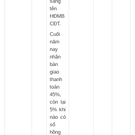
sang
tên
HĐMB
CĐT.
Cuối
năm
nay
nhận
bàn
giao
thanh
toán
45%,
còn lại
5% khi
nào có
sổ
hồng