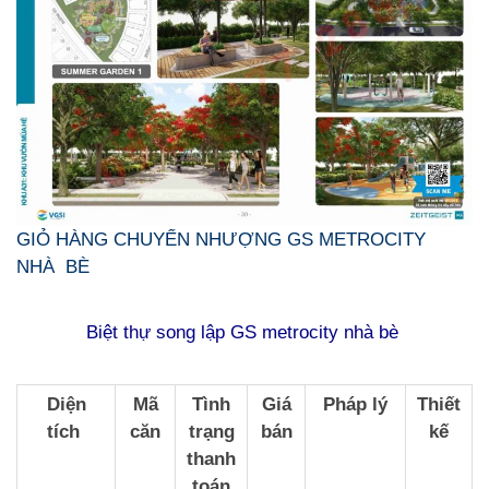
GIỎ HÀNG CHUYỂN NHƯỢNG GS METROCITY
NHÀ BÈ
Biệt thự song lập GS metrocity nhà bè
Diện
Mã
Tình
Giá
Pháp lý
Thiết
tích
căn
trạng
bán
kế
thanh
toán