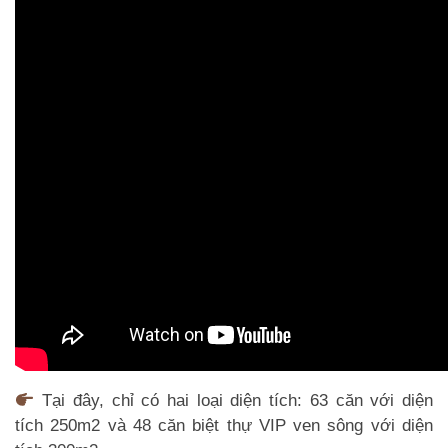
Tại đây, chỉ có hai loại diện tích: 63 căn với diện
tích 250m2 và 48 căn biệt thự VIP ven sông với diện