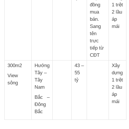
đồng
1 trệt
mua
2 lầu
bán.
áp
Sang
mái
tên
trực
tiếp từ
CĐT
300m2
Hướng
43 –
Xây
Tây –
55
dựng
View
Tây
tỷ
1 trệt
sông
Nam
2 lầu
áp
Bắc –
mái
Đông
Bắc