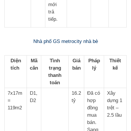
mới
trả
tiếp.
Nhà phố GS metrocity nhà bè
Diện
Mã
Tình
Giá
Pháp
Thiết
tích
căn
trạng
bán
lý
kế
thanh
toán
7x17m
D1,
16.2
Đã có
Xây
=
D2
tỷ
hợp
dựng 1
119m2
đồng
trệt –
mua
2.5 lầu
bán.
Sang