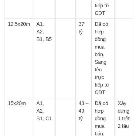
tiếp từ
CĐT
12.5x20m
A1,
37
Đã có
A2,
tỷ
hợp
B1, B5
đồng
mua
bán.
Sang
tên
trực
tiếp từ
CĐT
15x20m
A1,
43 –
Đã có
Xây
A2,
49
hợp
dựng
B1, C1
tỷ
đồng
1 trệt
mua
2 lầu
bán.