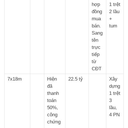
hợp
1 trệt
đồng
2 lầu
mua
+
bán.
tum
Sang
tên
trực
tiếp
từ
CĐT
7x18m
Hiện
22.5 tỷ
Xây
đã
dựng
thanh
1 trệt
toán
3
50%,
lầu,
công
4 PN
chứng