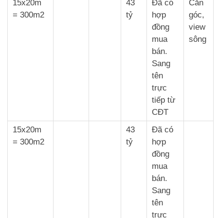
15x20m
43
Đã có
Căn
= 300m2
tỷ
hợp
góc,
đồng
view
mua
sông
bán.
Sang
tên
trực
tiếp từ
CĐT
15x20m
43
Đã có
= 300m2
tỷ
hợp
đồng
mua
bán.
Sang
tên
trực