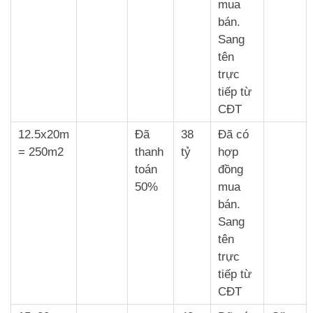
mua
bán.
Sang
tên
trực
tiếp từ
CĐT
12.5x20m
Đã
38
Đã có
= 250m2
thanh
tỷ
hợp
toán
đồng
50%
mua
bán.
Sang
tên
trực
tiếp từ
CĐT