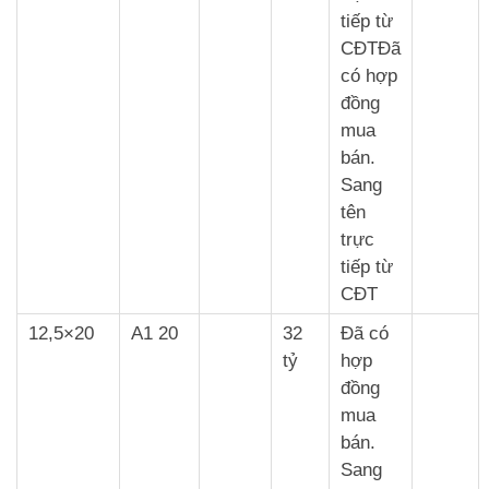
tiếp từ
CĐTĐã
có hợp
đồng
mua
bán.
Sang
tên
trực
tiếp từ
CĐT
12,5×20
A1 20
32
Đã có
tỷ
hợp
đồng
mua
bán.
Sang