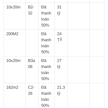
10x20m
B2-
Đã
31
32
thanh
tỷ
toán
50%
200M2
Đã
24
thanh
TỶ
toán
50%
10x20m
B3a
Đã
27
08
thanh
tỷ
toán
50%
162m2
C2-
Đã
21.3
26
thanh
tỷ
toán
50%