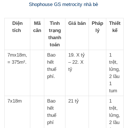
Shophouse GS metrocity nhà bè
Diện
Mã
Tình
Giá bán
Pháp
Thiết
tích
căn
trạng
lý
kế
thanh
toán
7mx18m,
Bao
19. X tỷ
1
= 375m².
hết
– 22. X
trệt,
thuế
tỷ
lửng,
phí.
2 lầu
1
tum
7x18m
Bao
21 tỷ
1
hết
trệt,
thuế
lửng,
phí
2 lầu