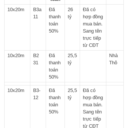
10x20m
B3a
Đã
26
Đã có
11
thanh
tỷ
hợp đồng
toán
mua bán.
50%
Sang tên
trực tiếp
từ CĐT
10x20m
B2
Đã
25,5
Nhà
31
thanh
tỷ
Thô
toán
50%
10x20m
B3-
Đã
25,5
Đã có
12
thanh
tỷ
hợp đồng
toán
mua bán.
50%
Sang tên
trực tiếp
từ CĐT