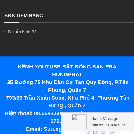
BĐS TIỀM NĂNG
Dự Án Nhà Bè
KÊNH YOUTUBE BẤT ĐỘNG SẢN ERA
HUNGPHAT
35 Đường 75 Khu Dân Cư Tân Quy Đông, P.Tân
Phong, Quận 7
793/66 Trần Xuân Soạn, Khu Phố 4, Phường Tân
Hưng , Quận 7
Điện thoại: 08.6683.6079 - Hotline: 0909.477.288 -
Sales Manager
079.679.6789
Hotline: 0918.089.169
Email: Suu.nguyen@era.com.vn