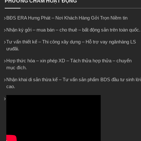
PHƯƠNG CHÂM HOẠT ĐỘNG
BĐS ERA Hưng Phát – Nơi Khách Hàng Gởi Trọn Niềm tin
Nhận ký gởi – mua bán – cho thuê – bất động sản trên toàn quốc.
Tư vấn thiết kế – Thi công xây dựng – Hỗ trợ vay ngânhàng LS
ưuđãi.
Hợp thức hóa – xin phép XD – Tách thửa hợp thửa – chuyển
mục đích.
Nhận khai di sản thừa kế – Tư vấn sản phẩm BDS đầu tư sinh lời
cao.