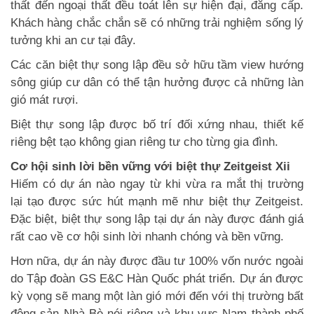
thất đến ngoại thất đều toát lên sự hiện đại, đẳng cấp.
Khách hàng chắc chắn sẽ có những trải nghiệm sống lý
tưởng khi an cư tại đây.
Các căn biệt thự song lập đều sở hữu tầm view hướng
sông giúp cư dân có thể tận hưởng được cả những làn
gió mát rượi.
Biệt thự song lập được bố trí đối xứng nhau, thiết kế
riêng bệt tạo không gian riêng tư cho từng gia đình.
Cơ hội sinh lời bền vững với biệt thự Zeitgeist Xii
Hiếm có dự án nào ngay từ khi vừa ra mắt thị trường
lại tạo được sức hút mạnh mẽ như biệt thự Zeitgeist.
Đặc biệt, biệt thự song lập tại dự án này được đánh giá
rất cao về cơ hội sinh lời nhanh chóng và bền vững.
Hơn nữa, dự án này được đầu tư 100% vốn nước ngoài
do Tập đoàn GS E&C Hàn Quốc phát triển. Dự án được
kỳ vọng sẽ mang một làn gió mới đến với thị trường bất
động sản Nhà Bè nói riêng và khu vực Nam thành phố