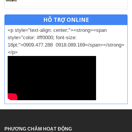
HỖ TRỢ ONLINE
<p style=”text-align: center;”><strong><span
style=”color: #ff0000; font-size:
18pt;”>0909.477.288 0918.089.169</span></strong>
</p>
PHƯƠNG CHÂM HOẠT ĐỘNG