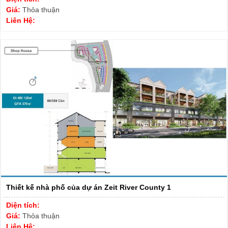
Giá:
Thỏa thuận
Liên Hệ:
Thiết kế nhà phố của dự án Zeit River County 1
Diện tích:
Giá:
Thỏa thuận
Liên Hệ: