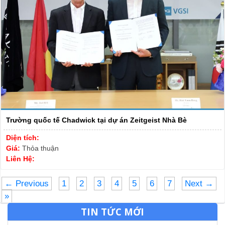
Trường quốc tế Chadwick tại dự án Zeitgeist Nhà Bè
Diện tích:
Giá:
Thỏa thuận
Liên Hệ:
← Previous
1
2
3
4
5
6
7
Next →
»
TIN TỨC MỚI