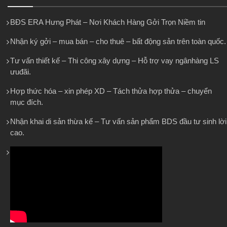
BĐS ERA Hưng Phát – Nơi Khách Hàng Gởi Trọn Niềm tin
Nhận ký gởi – mua bán – cho thuê – bất động sản trên toàn quốc.
Tư vấn thiết kế – Thi công xây dựng – Hỗ trợ vay ngânhàng LS
ưuđãi.
Hợp thức hóa – xin phép XD – Tách thửa hợp thửa – chuyển
mục đích.
Nhận khai di sản thừa kế – Tư vấn sản phẩm BDS đầu tư sinh lời
cao.