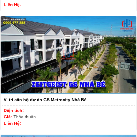
Liên Hệ:
Vị trí căn hộ dự án GS Metrocity Nhà Bè
Diện tích:
Giá:
Thỏa thuận
Liên Hệ: