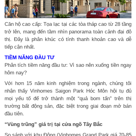
Căn hộ cao cấp: Tọa lạc tại các tòa tháp cao từ 28 tầng
trở lên, mang đến tầm nhìn panorama toàn cảnh đại đô
thị. Đây là phân khúc có tính thanh khoản cao và dễ
tiếp cận nhất.
TIỀM NĂNG ĐẦU TƯ
Phân tích tiềm năng đầu tư: Vì sao nên xuống tiền ngay
hôm nay?
Với hơn 15 năm kinh nghiệm trong ngành, chúng tôi
nhận thấy Vinhomes Saigon Park Hóc Môn hội tụ đủ
mọi yếu tố để trở thành một “quả bom tấn” trên thị
trường bất động sản, đặc biệt trong giai đoạn mở bán
đầu tiên.
“Vùng trũng” giá trị tại cửa ngõ Tây Bắc
So sánh với khu Đông (Vinhomes Grand Park giá 70-85