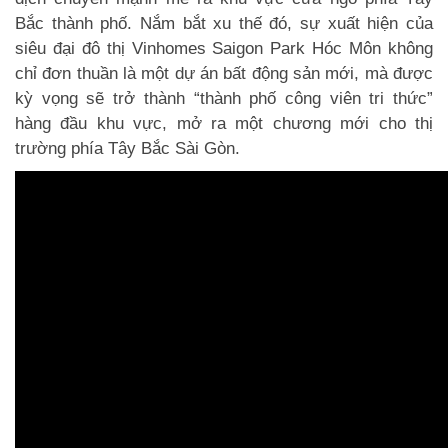
Bắc thành phố. Nắm bắt xu thế đó, sự xuất hiện của
siêu đại đô thị Vinhomes Saigon Park Hóc Môn không
chỉ đơn thuần là một dự án bất động sản mới, mà được
kỳ vọng sẽ trở thành “thành phố công viên tri thức”
hàng đầu khu vực, mở ra một chương mới cho thị
trường phía Tây Bắc Sài Gòn.