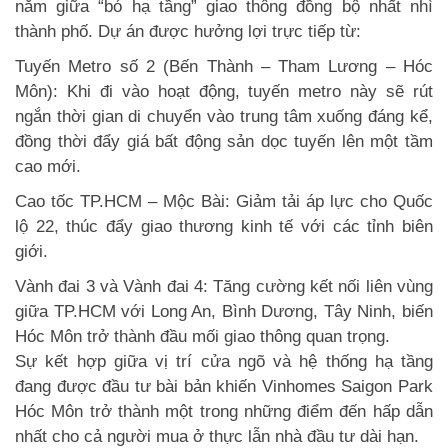
nằm giữa “bó hạ tầng” giao thông đồng bộ nhất nhì
thành phố. Dự án được hưởng lợi trực tiếp từ:
Tuyến Metro số 2 (Bến Thành – Tham Lương – Hóc
Môn): Khi đi vào hoạt động, tuyến metro này sẽ rút
ngắn thời gian di chuyển vào trung tâm xuống đáng kể,
đồng thời đẩy giá bất động sản dọc tuyến lên một tầm
cao mới.
Cao tốc TP.HCM – Mộc Bài: Giảm tải áp lực cho Quốc
lộ 22, thúc đẩy giao thương kinh tế với các tỉnh biên
giới.
Vành đai 3 và Vành đai 4: Tăng cường kết nối liên vùng
giữa TP.HCM với Long An, Bình Dương, Tây Ninh, biến
Hóc Môn trở thành đầu mối giao thông quan trọng.
Sự kết hợp giữa vị trí cửa ngõ và hệ thống hạ tầng
đang được đầu tư bài bản khiến Vinhomes Saigon Park
Hóc Môn trở thành một trong những điểm đến hấp dẫn
nhất cho cả người mua ở thực lẫn nhà đầu tư dài hạn.