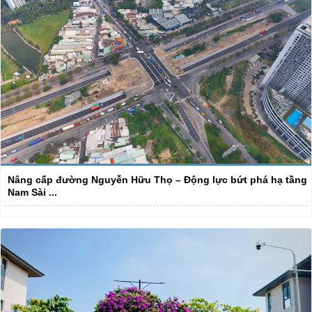
Nâng cấp đường Nguyễn Hữu Thọ – Động lực bứt phá hạ tầng
Nam Sài ...