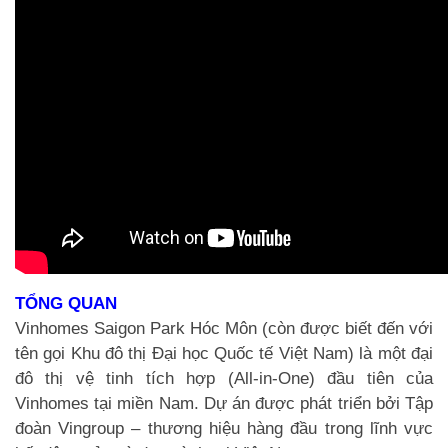
TỔNG QUAN
Vinhomes Saigon Park Hóc Môn (còn được biết đến với
tên gọi Khu đô thị Đại học Quốc tế Việt Nam) là một đại
đô thị vệ tinh tích hợp (All-in-One) đầu tiên của
Vinhomes tại miền Nam. Dự án được phát triển bởi Tập
đoàn Vingroup – thương hiệu hàng đầu trong lĩnh vực