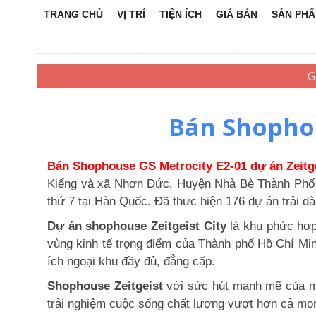
TRANG CHỦ
VỊ TRÍ
TIỆN ÍCH
GIÁ BÁN
SẢN PH
Bán Shophou
Bán Shophouse GS Metrocity E2-01 dự án Zeitge
Kiểng và xã Nhơn Đức, Huyện Nhà Bè Thành Phố 
thứ 7 tại Hàn Quốc. Đã thực hiện 176 dự án trải dà
Dự án shophouse Zeitgeist City
là khu phức hợp
vùng kinh tế trọng điểm của Thành phố Hồ Chí Min
ích ngoại khu đầy đủ, đẳng cấp.
Shophouse Zeitgeist
với sức hút mạnh mẽ của mộ
trải nghiệm cuộc sống chất lượng vượt hơn cả mo