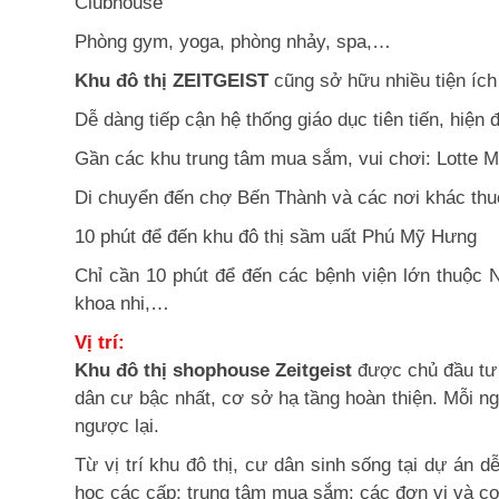
Clubhouse
Phòng gym, yoga, phòng nhảy, spa,…
Khu đô thị ZEITGEIST
cũng sở hữu nhiều tiện ích
Dễ dàng tiếp cận hệ thống giáo dục tiên tiến, hiệ
Gần các khu trung tâm mua sắm, vui chơi: Lotte M
Di chuyển đến chợ Bến Thành và các nơi khác thu
10 phút để đến khu đô thị sầm uất Phú Mỹ Hưng
Chỉ cần 10 phút để đến các bệnh viện lớn thuộc
khoa nhi,…
Vị trí:
Khu đô thị shophouse Zeitgeist
được chủ đầu tư 
dân cư bậc nhất, cơ sở hạ tầng hoàn thiện. Mỗi n
ngược lại.
Từ vị trí khu đô thị, cư dân sinh sống tại dự án 
học các cấp; trung tâm mua sắm; các đơn vị và 