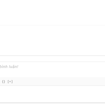
{}
[+]