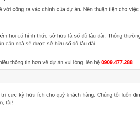
kề với cổng ra vào chính của dự án. Nên thuận tiện cho việ
iếm hoi có hình thức sở hữu là sổ đỏ lâu dài. Thông thườ
ân căn nhà sẽ được sở hữu sổ đỏ lâu dài.
ều thông tin hơn về dự án vui lòng liên hệ
0909.477.288
iá trị cực kỳ hữu ích cho quý khách hàng. Chúng tôi luôn đ
, tài!