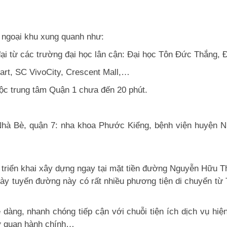
 ngoại khu xung quanh như:
n đại từ các trường đại học lân cận: Đại học Tôn Đức Thắng
art, SC VivoCity, Crescent Mall,…
ộc trung tâm Quận 1 chưa đến 20 phút.
 Nhà Bè, quận 7: nha khoa Phước Kiểng, bệnh viện huyện
triển khai xây dựng ngay tại mặt tiền đường Nguyễn Hữu T
gày tuyến đường này có rất nhiều phương tiện di chuyển từ
dễ dàng, nhanh chóng tiếp cận với chuỗi tiện ích dịch vụ 
cơ quan hành chính…