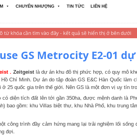
ẨM
CHUYỂN NHƯỢNG
TIN TỨC
LIÊN HỆ
se GS Metrocity E2-01 dự 
ist .
Zeitgeis
t
là dự án khu đô thị phức hợp, có quy mô khé
Hồ Chí Minh. Dự án do tập đoàn GS E&C Hàn Quốc làm ch
i ở 25 quốc gia trên thế giới. Nên GS là một đơn vị uy tín 
 có diện tích đất lên tới gần 350ha, được mệnh danh là P
h) bao gồm: khu Villas biệt thự, khu Nhà Phố, khu trung tâ
t công trình đầy cảm hứng mang lại trải nghiệm lối sống
ng đợi.