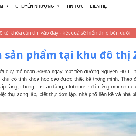
ẨM
CHUYỂN NHƯỢNG
TIN TỨC
LIÊN HỆ
h sản phẩm tại khu đô thị Z
h với quy mô hoăn 349ha ngay mặt tiền đường Nguyễn Hữu 
khu có tính khoa học cao được thiết kế thông minh. Theo đó
hấp tầng, chung cư cao tầng, clubhouse đáp ứng mọi nhu c
biệt thự song lập, biệt thự đơn lập, nhà phố liền kề và nh