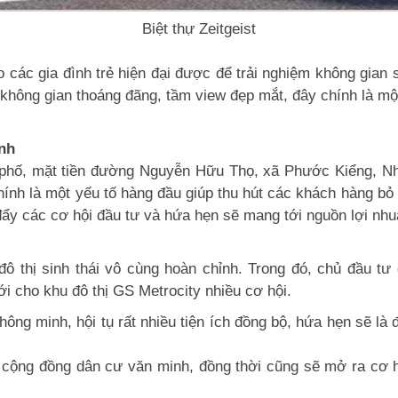
Biệt thự Zeitgeist
 các gia đình trẻ hiện đại được để trải nghiệm không gian 
N, không gian thoáng đãng, tầm view đẹp mắt, đây chính là mộ
anh
h phố, mặt tiền đường Nguyễn Hữu Thọ, xã Phước Kiểng, Nhà
 chính là một yếu tố hàng đầu giúp thu hút các khách hàng bỏ
đẩy các cơ hội đầu tư và hứa hẹn sẽ mang tới nguồn lợi nhu
ô thị sinh thái vô cùng hoàn chỉnh. Trong đó, chủ đầu tư
i cho khu đô thị GS Metrocity nhiều cơ hội.
hông minh, hội tụ rất nhiều tiện ích đồng bộ, hứa hẹn sẽ l
 cộng đồng dân cư văn minh, đồng thời cũng sẽ mở ra cơ hộ