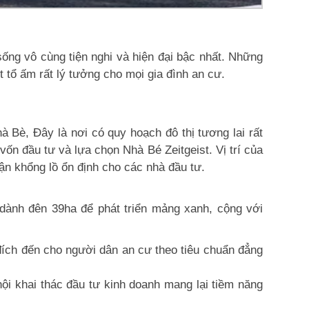
sống vô cùng tiện nghi và hiện đại bậc nhất. Những
t tổ ấm rất lý tưởng cho mọi gia đình an cư.
 Bè, Đây là nơi có quy hoạch đô thị tương lai rất
 vốn đầu tư và lựa chọn Nhà Bé Zeitgeist. Vị trí của
ận khổng lồ ổn định cho các nhà đầu tư.
 dành đên 39ha để phát triển mảng xanh, cộng với
à đích đến cho người dân an cư theo tiêu chuẩn đẳng
i khai thác đầu tư kinh doanh mang lại tiềm năng