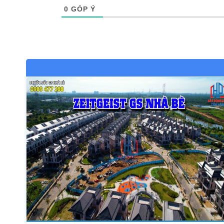
0
GÓP Ý