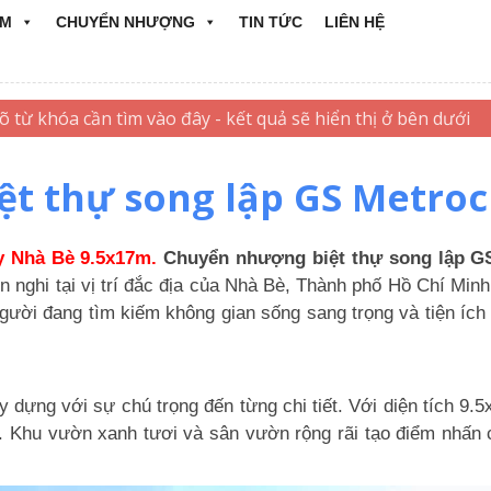
ẨM
CHUYỂN NHƯỢNG
TIN TỨC
LIÊN HỆ
t thự song lập GS Metroc
y Nhà Bè 9.5x17m.
Chuyển nhượng biệt thự song lập GS
n nghi tại vị trí đắc địa của Nhà Bè, Thành phố Hồ Chí Minh
gười đang tìm kiếm không gian sống sang trọng và tiện ích 
dựng với sự chú trọng đến từng chi tiết. Với diện tích 9.
. Khu vườn xanh tươi và sân vườn rộng rãi tạo điểm nhấn ch