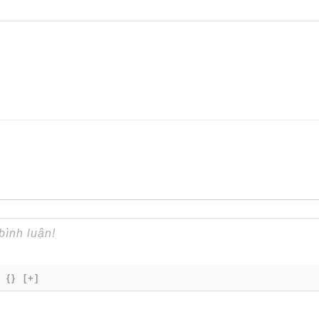
{}
[+]