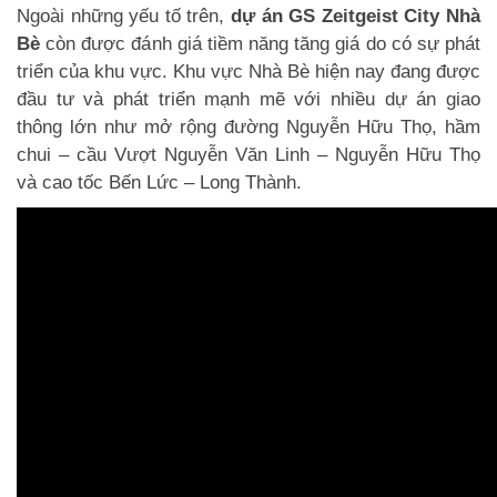
Ngoài những yếu tố trên,
dự án GS Zeitgeist City Nhà
Bè
còn được đánh giá tiềm năng tăng giá do có sự phát
triển của khu vực. Khu vực Nhà Bè hiện nay đang được
đầu tư và phát triển mạnh mẽ với nhiều dự án giao
thông lớn như mở rộng đường Nguyễn Hữu Thọ, hầm
chui – cầu Vượt Nguyễn Văn Linh – Nguyễn Hữu Thọ
và cao tốc Bến Lức – Long Thành.