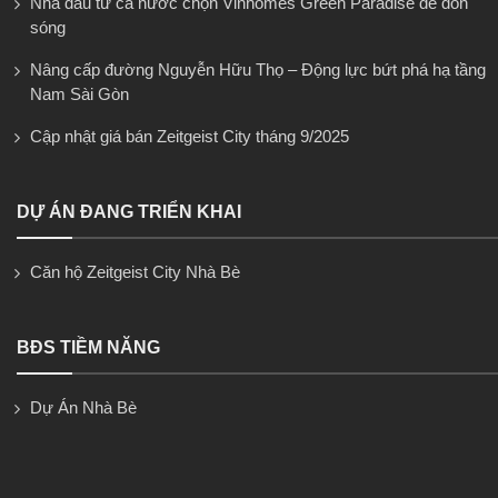
Nhà đầu tư cả nước chọn Vinhomes Green Paradise để đón
sóng
Nâng cấp đường Nguyễn Hữu Thọ – Động lực bứt phá hạ tầng
Nam Sài Gòn
Cập nhật giá bán Zeitgeist City tháng 9/2025
DỰ ÁN ĐANG TRIỂN KHAI
Căn hộ Zeitgeist City Nhà Bè
BĐS TIỀM NĂNG
Dự Án Nhà Bè