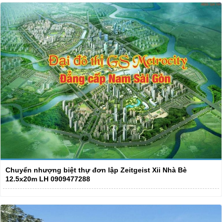
Chuyển nhượng biệt thự đơn lập Zeitgeist Xii Nhà Bè
12.5x20m LH 0909477288