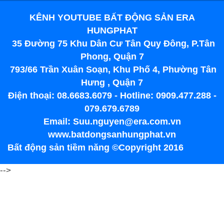
KÊNH YOUTUBE BẤT ĐỘNG SẢN ERA
HUNGPHAT
35 Đường 75 Khu Dân Cư Tân Quy Đông, P.Tân
Phong, Quận 7
793/66 Trần Xuân Soạn, Khu Phố 4, Phường Tân
Hưng , Quận 7
Điện thoại: 08.6683.6079 - Hotline: 0909.477.288 -
079.679.6789
Email: Suu.nguyen@era.com.vn
www.batdongsanhungphat.vn
Bất động sản tiềm năng ©Copyright 2016
-->