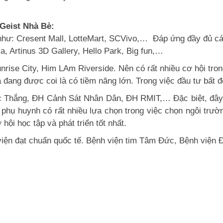
itGeist Nhà Bè:
như: Cresent Mall, LotteMart, SCVivo,… Đáp ứng đầy đủ các 
opia, Artinus 3D Gallery, Hello Park, Big fun,…
nrise City, Him LAm Riverside. Nên có rất nhiều cơ hội trong
đang được coi là có tiềm năng lớn. Trong việc đầu tư bất đ
c Thắng, ĐH Cảnh Sát Nhân Dân, ĐH RMIT,… Đặc biệt, đây là
uynh có rất nhiều lựa chọn trong việc chọn ngôi trường
̣i học tập và phát triển tốt nhất.
nh viện đạt chuẩn quốc tế. Bệnh viện tim Tâm Đức, Bệnh vi