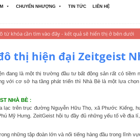
ẨM
CHUYỂN NHƯỢNG
TIN TỨC
LIÊN HỆ
ô thị hiện đại Zeitgeist 
̣n đang là một thị trường đầu tư bất động sản rất có tiềm
ùng với cơ sở hạ tầng phát triển thì Nhà Bè là một lựa ch
IST NHÀ BÈ :
̣a lạc trên trục đường Nguyễn Hữu Thọ, xã Phước Kiểng, 
Phú Mỹ Hưng. ZeitGeist hội tụ đầy đủ những yếu tố về địa 
g những tập đoàn lớn và nổi tiếng hàng đầu trong lĩnh vực