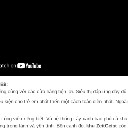
 Bè:
g cùng với các cửa hàng tiện lợi. Siêu thị đáp ứng đầy đ
iều kiện cho trẻ em phát triển một cách toàn diện nhất. Ngo
́ công viên riêng biệt. Và hệ thống cây xanh bao phủ cả khu đ
g trong lành và yên tĩnh. Bên cạnh đó,
khu ZeitGeist
còn 