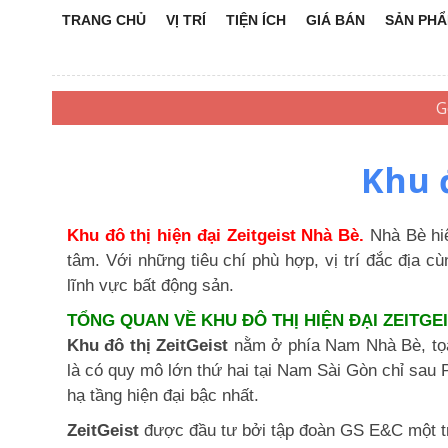
TRANG CHỦ
VỊ TRÍ
TIỆN ÍCH
GIÁ BÁN
SẢN PH
Khu đ
Khu đô thị hiện đại Zeitgeist Nhà Bè.
Nhà Bè hiê
tâm. Với những tiêu chí phù hợp, vị trí đắc địa c
lĩnh vực bất động sản.
TỔNG QUAN VỀ KHU ĐÔ THỊ HIỆN ĐẠI ZEITGE
Khu đô thị ZeitGeist
nằm ở phía Nam Nhà Bè, to
là có quy mô lớn thứ hai tại Nam Sài Gòn chỉ sau 
hạ tầng hiện đại bậc nhất.
ZeitGeist
được đầu tư bởi tập đoàn GS E&C một tron