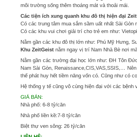
môi trường sống thêm thoáng mát và thoải mái.
Các tiện ích xung quanh khu đô thị hiện đại Ze
Có các trung tâm mua sắm sầm uất nhất Sài Gòn 
Có các khu vui chơi giải trí cho trẻ em như: Viet
Nằm gần các khu đô thị lớn như: Phú Mỹ Hưng, Su
Khu ZeitGeist
nằm ngay vị trí Nam Nhà Bè nơi mà 
Nằm gần các trường đại học lớn như: ĐH Tôn Đứ
Nam Sài Gòn, Renaissance,CIS,VAS,SSIS,… Nên phụ h
thể phát huy hết tiềm năng vốn có. Cũng như có cơ hô
Hệ thống y tế cũng vô cùng hiện đại với các bệ
GIÁ BÁN:
Nhà phố: 6-8 tỷ/căn
Nhà phố liền kề:7-8 tỷ/căn
Biệt thự ven sông: 26 tỷ/căn
LIÊN HỆ: