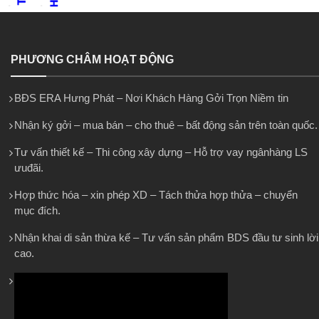
PHƯƠNG CHÂM HOẠT ĐỘNG
BĐS ERA Hưng Phát – Nơi Khách Hàng Gởi Trọn Niềm tin
Nhận ký gởi – mua bán – cho thuê – bất động sản trên toàn quốc.
Tư vấn thiết kế – Thi công xây dựng – Hỗ trợ vay ngânhàng LS
ưuđãi.
Hợp thức hóa – xin phép XD – Tách thửa hợp thửa – chuyển
mục đích.
Nhận khai di sản thừa kế – Tư vấn sản phẩm BDS đầu tư sinh lời
cao.