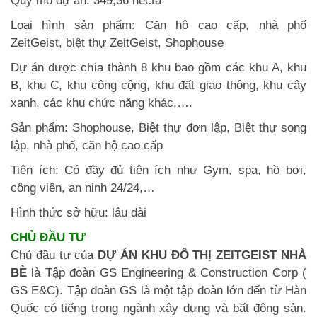
Quy mô dự án: 349,36 hecta
Loại hình sản phẩm: Căn hộ cao cấp, nhà phố
ZeitGeist, biệt thự ZeitGeist, Shophouse
Dự án được chia thành 8 khu bao gồm các khu A, khu
B, khu C, khu công cộng, khu đất giao thông, khu cây
xanh, các khu chức năng khác,….
Sản phẩm: Shophouse, Biệt thự đơn lập, Biệt thự song
lập, nhà phố, căn hộ cao cấp
Tiện ích: Có đầy đủ tiện ích như Gym, spa, hồ bơi,
công viên, an ninh 24/24,…
Hình thức sở hữu: lâu dài
CHỦ ĐẦU TƯ
Chủ đầu tư của
DỰ ÁN KHU ĐÔ THỊ ZEITGEIST NHÀ
BÈ
là Tập đoàn GS Engineering & Construction Corp (
GS E&C). Tập đoàn GS là một tập đoàn lớn đến từ Hàn
Quốc có tiếng trong ngành xây dựng và bất động sản.