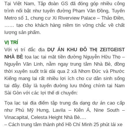
Tại Việt Nam, Tập đoàn GS đã đóng góp nhiều công
trình nổi bật như tuyến đường Phạm Văn Đồng, Tuyến
Metro số 1, chung cư Xi Riverview Palace – Thảo Điền,
…… tạo cho khách hàng niềm tin vững chắc về chất
lượng sản phẩm.
VỊ TRÍ
Với vị trí đắc địa
DỰ ÁN KHU ĐÔ THỊ ZEITGEIST
NHÀ BÈ
tọa lạc tại mặt tiền đường Nguyễn Hữu Thọ –
Nguyễn Văn Linh, nằm ngay trung tâm Nhà Bè, đồng
thời xuyên suốt trải dài qua 2 xã Nhơn Đức và Phước
Kiểng mang lại rất nhiều lợi ích cho cư dân sinh sống
tại đây. Đây là tuyến đường lưu thông chính tại Nam
Sài Gòn với các lợi thế di chuyển:
Tọa lạc tại địa điểm tập trung đa dạng dự án cao cấp
như Phú Mỹ Hưng, Lavila – Kiên Á, Nine South –
Vinacapital, Celesta Height Nhà Bè….
– Cách trung tâm thành phố Hồ Chí Minh 25 phút lái xe