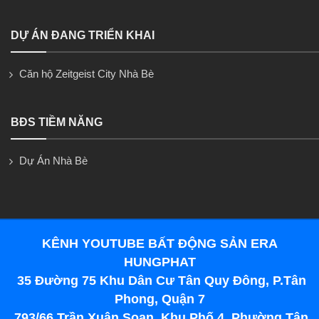
DỰ ÁN ĐANG TRIỂN KHAI
Căn hộ Zeitgeist City Nhà Bè
BĐS TIỀM NĂNG
Dự Án Nhà Bè
KÊNH YOUTUBE BẤT ĐỘNG SẢN ERA
HUNGPHAT
35 Đường 75 Khu Dân Cư Tân Quy Đông, P.Tân
Phong, Quận 7
793/66 Trần Xuân Soạn, Khu Phố 4, Phường Tân