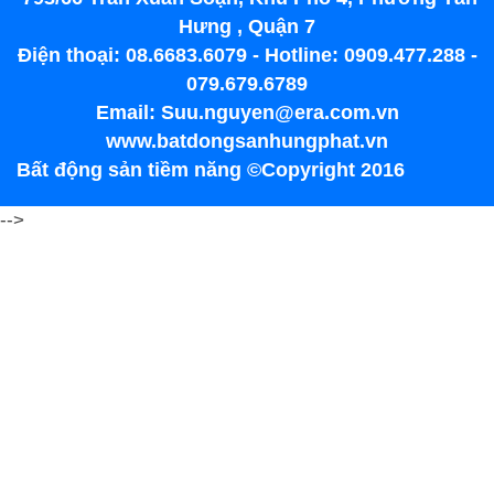
Hưng , Quận 7
Điện thoại: 08.6683.6079 - Hotline: 0909.477.288 -
079.679.6789
Email: Suu.nguyen@era.com.vn
www.batdongsanhungphat.vn
Bất động sản tiềm năng ©Copyright 2016
-->