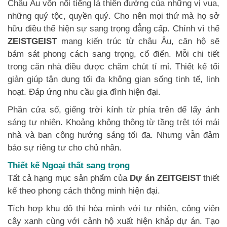
Châu Âu vốn nổi tiếng là thiên đường của những vị vua,
những quý tộc, quyền quý. Cho nên mọi thứ mà họ sở
hữu điều thể hiện sự sang trọng đẳng cấp. Chính vì thế
ZEISTGEIST
mang kiến trúc từ châu Âu, căn hộ sẽ
bám sát phong cách sang trọng, cổ điển. Mỗi chi tiết
trong căn nhà điều được chăm chút tỉ mỉ. Thiết kế tối
giản giúp tận dụng tối đa không gian sống tinh tế, linh
hoạt. Đáp ứng nhu cầu gia đình hiện đại.
Phần cửa sổ, giếng trời kính từ phía trên để lấy ánh
sáng tự nhiên. Khoảng không thông từ tầng trệt tới mái
nhà và ban công hướng sáng tối đa. Nhưng vẫn đảm
bảo sự riêng tư cho chủ nhân.
Thiết kế Ngoại thất sang trọng
Tất cả hạng mục sản phẩm của
Dự án ZEITGEIST
thiết
kế theo phong cách thông minh hiện đại.
Tích hợp khu đô thị hòa mình với tự nhiên, công viên
cây xanh cùng với cảnh hộ xuất hiện khắp dự án. Tạo