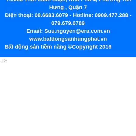
Hưng , Quận 7
Điện thoại: 08.6683.6079 - Hotline: 0909.477.288 -
079.679.6789
Email: Suu.nguyen@era.com.vn
www.batdongsanhungphat.vn
Bất động sản tiềm năng ©Copyright 2016
-->