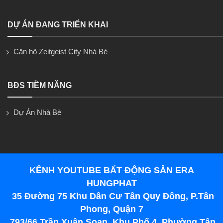
DỰ ÁN ĐANG TRIỂN KHAI
Căn hộ Zeitgeist City Nhà Bè
BĐS TIỀM NĂNG
Dự Án Nhà Bè
KÊNH YOUTUBE BẤT ĐỘNG SẢN ERA
HUNGPHAT
35 Đường 75 Khu Dân Cư Tân Quy Đông, P.Tân
Phong, Quận 7
793/66 Trần Xuân Soạn, Khu Phố 4, Phường Tân