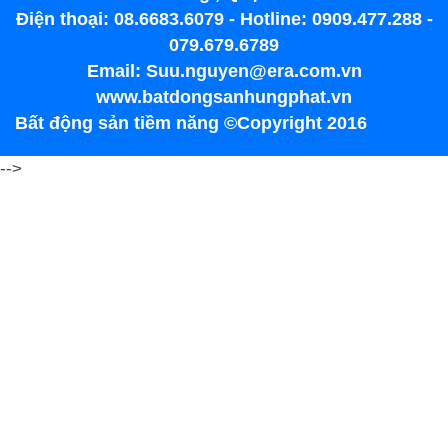
Điện thoại: 08.6683.6079 - Hotline: 0909.477.288 -
079.679.6789
Email: Suu.nguyen@era.com.vn
www.batdongsanhungphat.vn
Bất động sản tiềm năng ©Copyright 2016
-->