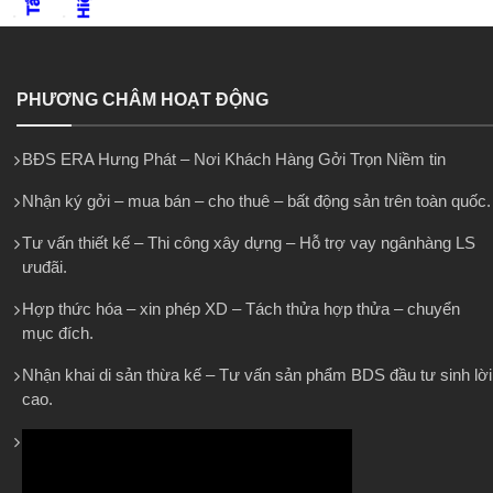
PHƯƠNG CHÂM HOẠT ĐỘNG
BĐS ERA Hưng Phát – Nơi Khách Hàng Gởi Trọn Niềm tin
Nhận ký gởi – mua bán – cho thuê – bất động sản trên toàn quốc.
Tư vấn thiết kế – Thi công xây dựng – Hỗ trợ vay ngânhàng LS
ưuđãi.
Hợp thức hóa – xin phép XD – Tách thửa hợp thửa – chuyển
mục đích.
Nhận khai di sản thừa kế – Tư vấn sản phẩm BDS đầu tư sinh lời
cao.