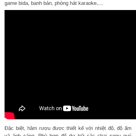
game bida, banh bàn, phòng hát karaoke,…
Đặc biệt, hầm rượu được thiết kế với nhiệt độ, độ ẩm
và ánh sáng. Phù hợp để dự trữ các chai rượu quý