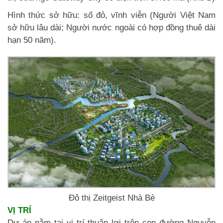
Hình thức sở hữu: sổ đỏ, vĩnh viễn (Người Việt Nam
sở hữu lâu dài; Người nước ngoài có hợp đồng thuê dài
hạn 50 năm).
Đô thị Zeitgeist Nhà Bè
VỊ TRÍ
Dự án nằm tại vị trí thuận lợi trên con đường Nguyễn