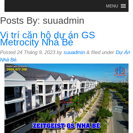
MENU
Posts By:
suuadmin
Vị trí căn hộ dự án GS
Metrocity Nhà Bè
Posted
24 Tháng 9, 2023
by
suuadmin
&
filed under
Dự Án
Nhà Bè
.