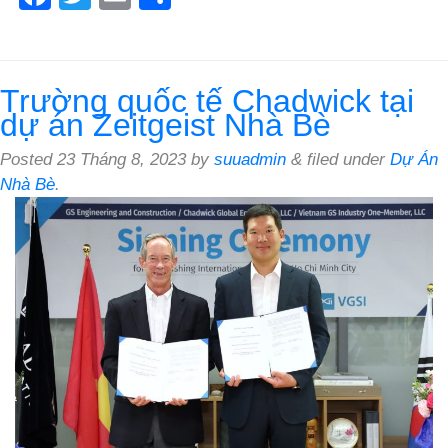
Trường quốc tế Chadwick tại
dự án Zeitgeist Nhà Bè
Posted
23 Tháng 8, 2023
by
suuadmin
&
filed under
Dự Án
Nhà Bè
.