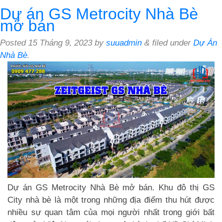
Dự án GS Metrocity Nhà Bè
mở bán
Posted
15 Tháng 9, 2023
by
suuadmin
&
filed under
Dự Án
Nhà Bè
.
Dự án GS Metrocity Nhà Bè mở bán. Khu đô thị GS
City nhà bè là một trong những địa điểm thu hút được
nhiều sự quan tâm của mọi người nhất trong giới bất