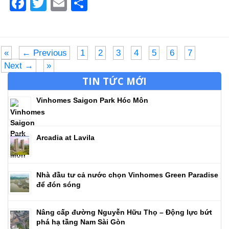
Facebook
Twitter
Email
Share
«
← Previous
1
2
3
4
5
6
7
Next →
»
TIN TỨC MỚI
Vinhomes Saigon Park Hóc Môn
Arcadia at Lavila
Nhà đầu tư cả nước chọn Vinhomes Green Paradise
để đón sóng
Nâng cấp đường Nguyễn Hữu Thọ – Động lực bứt
phá hạ tầng Nam Sài Gòn