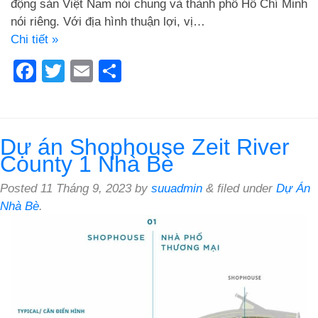
động sản Việt Nam nói chung và thành phố Hồ Chí Minh
nói riêng. Với địa hình thuận lợi, vị…
Chi tiết »
Facebook
Twitter
Email
Share
Dự án Shophouse Zeit River
County 1 Nhà Bè
Posted
11 Tháng 9, 2023
by
suuadmin
&
filed under
Dự Án
Nhà Bè
.