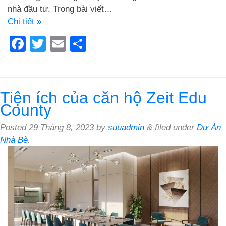
nhà đầu tư. Trong bài viết…
Chi tiết »
Facebook
Twitter
Email
Share
Tiện ích của căn hộ Zeit Edu
County
Posted
29 Tháng 8, 2023
by
suuadmin
&
filed under
Dự Án
Nhà Bè
.