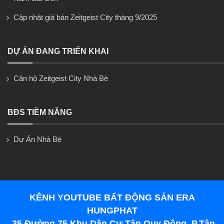
Cập nhật giá bán Zeitgeist City tháng 9/2025
DỰ ÁN ĐANG TRIỂN KHAI
Căn hộ Zeitgeist City Nhà Bè
BĐS TIỀM NĂNG
Dự Án Nhà Bè
KÊNH YOUTUBE BẤT ĐỘNG SẢN ERA
HUNGPHAT
35 Đường 75 Khu Dân Cư Tân Quy Đông, P.Tân