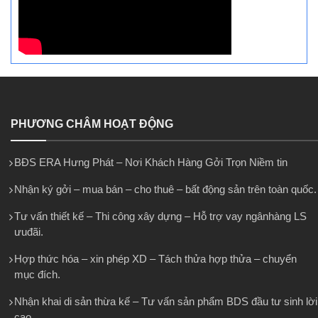
PHƯƠNG CHÂM HOẠT ĐỘNG
BĐS ERA Hưng Phát – Nơi Khách Hàng Gởi Trọn Niềm tin
Nhận ký gởi – mua bán – cho thuê – bất động sản trên toàn quốc.
Tư vấn thiết kế – Thi công xây dựng – Hỗ trợ vay ngânhàng LS
ưuđãi.
Hợp thức hóa – xin phép XD – Tách thửa hợp thửa – chuyển
mục đích.
Nhận khai di sản thừa kế – Tư vấn sản phẩm BDS đầu tư sinh lời
cao.