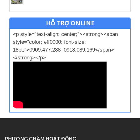
HỖ TRỢ ONLINE
<p style=”text-align: center;”><strong><span
style=”color: #ff0000; font-size:
18pt;”>0909.477.288 0918.089.169</span>
</strong></p>
PHƯƠNG CHÂM HOẠT ĐỘNG