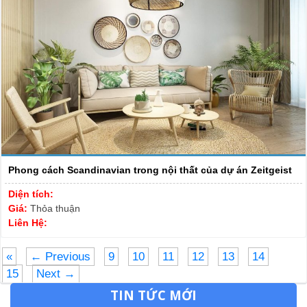
Phong cách Scandinavian trong nội thất của dự án Zeitgeist
Diện tích:
Giá:
Thỏa thuận
Liên Hệ:
«
← Previous
9
10
11
12
13
14
15
Next →
TIN TỨC MỚI