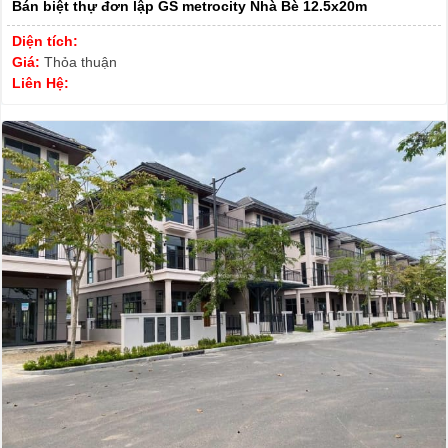
Bán biệt thự đơn lập GS metrocity Nhà Bè 12.5x20m
Diện tích:
Giá:
Thỏa thuận
Liên Hệ: