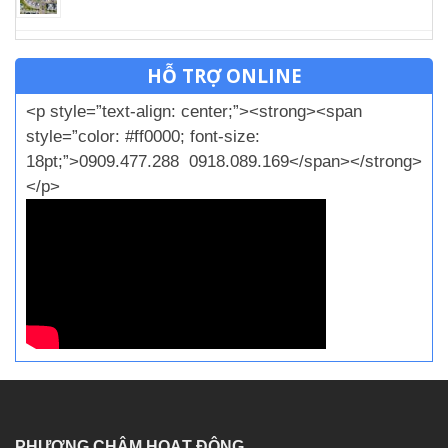
HỖ TRỢ ONLINE
<p style=”text-align: center;”><strong><span
style=”color: #ff0000; font-size:
18pt;”>0909.477.288 0918.089.169</span></strong>
</p>
PHƯƠNG CHÂM HOẠT ĐỘNG