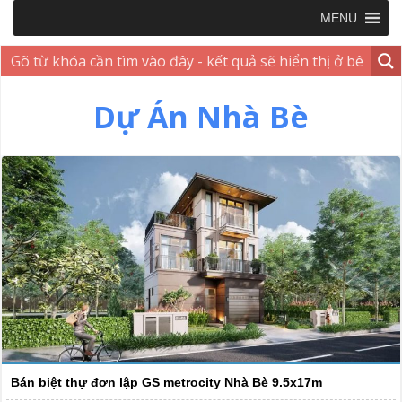
MENU
Dự Án Nhà Bè
Bán biệt thự đơn lập GS metrocity Nhà Bè 9.5x17m